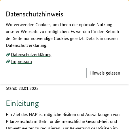
Zum Seiteninhalt
Zur Suche
Zur Hauptnavigation
Zur Metanavigation
Zur Fußnavigation
Menü
Suc
Datenschutzhinweis
Wir verwenden Cookies, um Ihnen die optimale Nutzung
unserer Webseite zu ermöglichen. Es werden für den Betrieb
der Seite nur notwendige Cookies gesetzt. Details in unserer
Hier beginnt der Hauptinhalt dieser Seite
Datenschutzerklärung.
Pflanzenschutzmittel in
Datenschutzerklärung
Oberflächengewässern
Impressum
Hinweis gelesen
Stand: 23.01.2025
Einleitung
Ein Ziel des NAP ist mögliche Risiken und Auswirkungen von
Pflanzenschutzmitteln für die menschliche Gesund-heit und
Umwelt weiter zu reduzieren. Zur Bewertung der Risiken im