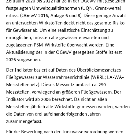
Zeitraum 2020 bis 2022 nur 28 in der OGewV mit gesetzlich
festgelegten Umweltqualitätsnormen (UQN, Grenz-werte)
erfasst (OGewV 2016, Anlage 6 und 8). Diese geringe Anzahl
an untersuchten Wirkstoffen deckt nicht das gesamte Risiko
für Gewässer ab. Um eine realistische Einschätzung zu
ermöglichen, müssten alle gewässerrelevan-ten und
zugelassenen PSM-Wirkstoffe überwacht werden. Eine
Aktualisierung der in der OGewV geregelten Stoffe ist erst
2026 vorgesehen.
Der Indikator basiert auf Daten des Überblicksmessnetzes
Fließgewässer zur Wasserrahmenrichtlinie (WRRL; LA-WA-
Messstellennetz). Dieses Messnetz umfasst ca. 250
Messstellen; vorwiegend an größeren Fließgewässern. Der
Indikator wird ab 2006 berechnet. Da nicht an allen
Messstellen jährlich alle Wirkstoffe gemessen werden, werden
die Daten von drei aufeinanderfolgenden Jahren
zusammengefasst.
Für die Bewertung nach der Trinkwasserverordnung werden