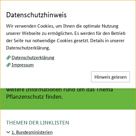
Zum Seiteninhalt
Zur Suche
Zur Hauptnavigation
Zur Metanavigation
Zur Unternavigation
Zur Fußnavigation
Menü
Suc
Datenschutzhinweis
Wir verwenden Cookies, um Ihnen die optimale Nutzung
unserer Webseite zu ermöglichen. Es werden für den Betrieb
der Seite nur notwendige Cookies gesetzt. Details in unserer
Hier beginnt der Hauptinhalt dieser Seite
Datenschutzerklärung.
Service
Datenschutzerklärung
Linkliste
Impressum
Die Linkliste bietet eine Übersicht der
Hinweis gelesen
wichtigsten Internetangebote, auf denen Sie
weitere Informationen rund um das Thema
Pflanzenschutz finden.
THEMEN DER LINKLISTEN
1. Bundesministerien