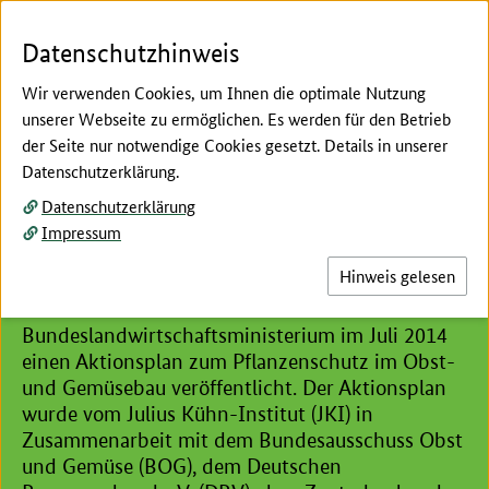
Zum Seiteninhalt
Zur Suche
Zur Hauptnavigation
Zur Metanavigation
Zur Unternavigation
Zur Fußnavigation
Menü
Suc
Datenschutzhinweis
Wir verwenden Cookies, um Ihnen die optimale Nutzung
unserer Webseite zu ermöglichen. Es werden für den Betrieb
der Seite nur notwendige Cookies gesetzt. Details in unserer
Hier beginnt der Hauptinhalt dieser Seite
Datenschutzerklärung.
Aktionsplan "Pflanzenschutz
Datenschutzerklärung
im Obst- und Gemüsebau"
Impressum
Hinweis gelesen
Im Rahmen des Nationalen Aktionsplans
Pflanzenschutz hat das
Bundeslandwirtschaftsministerium im Juli 2014
einen Aktionsplan zum Pflanzenschutz im Obst-
und Gemüsebau veröffentlicht. Der Aktionsplan
wurde vom Julius Kühn-Institut (JKI) in
Zusammenarbeit mit dem Bundesausschuss Obst
und Gemüse (BOG), dem Deutschen