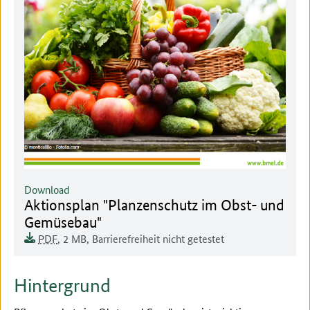
Download
Dokument zum runterladen:
Aktionsplan "Planzenschutz im Obst- und
Gemüsebau"
Dokumentenformat:
Barrierefreiheit:
Dieses Dokument ist auf
Dokumentengröße:
PDF
, 2 MB
,
Barrierefreiheit nicht getestet
Hintergrund