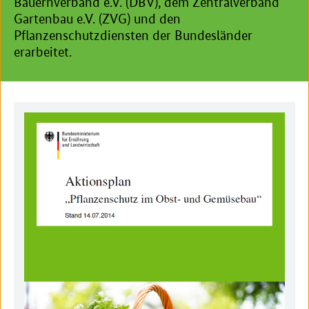
Bauernverband e.V. (DBV), dem Zentralverband
Gartenbau e.V. (ZVG) und den
Pflanzenschutzdiensten der Bundesländer
erarbeitet.