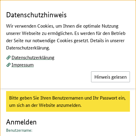
Zum Seiteninhalt
Zur Suche
Zur Hauptnavigation
Zur Metanavigation
Zur Fußnavigation
Menü
Suc
Datenschutzhinweis
Wir verwenden Cookies, um Ihnen die optimale Nutzung
unserer Webseite zu ermöglichen. Es werden für den Betrieb
der Seite nur notwendige Cookies gesetzt. Details in unserer
Hier beginnt der Hauptinhalt dieser Seite
Datenschutzerklärung.
Anmeldeformular
Datenschutzerklärung
Impressum
Hinweis gelesen
Anmeldung
Benutzeranmeldung :
Bitte geben Sie Ihren Benutzernamen und Ihr Passwort ein,
um sich an der Website anzumelden.
Anmelden
Benutzername: