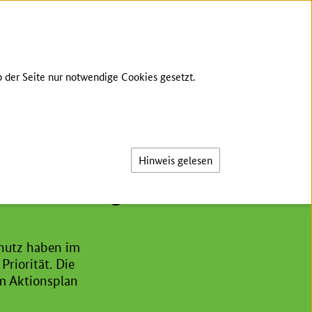
ER
ANMELDUNG
GEBÄRDENSPRACHE
 der Seite nur notwendige Cookies gesetzt.
Suche
Hinweis gelesen
nd im Ökologischen
chutz haben im
riorität. Die
m Aktionsplan