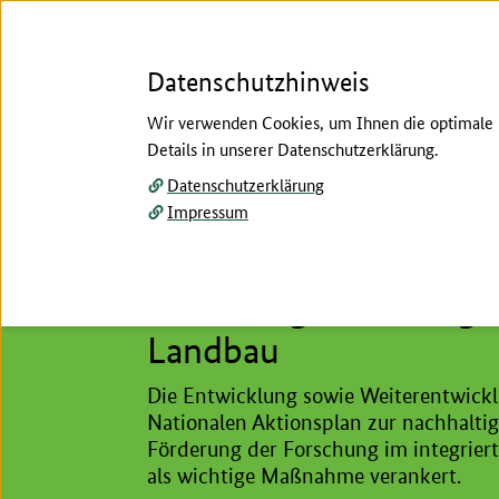
Datenschutzhinweis
Wir verwenden Cookies, um Ihnen die optimale N
Details in unserer Datenschutzerklärung.
Menü
Datenschutzerklärung
Impressum
Home
/
Indikatoren/Forschung
/
Forschung
Hier beginnt der Hauptinhalt dieser Seite
Forschungsförderung i
Landbau
Die Entwicklung sowie Weiterentwick
Nationalen Aktionsplan zur nachhalti
Förderung der Forschung im integrier
als wichtige Maßnahme verankert.