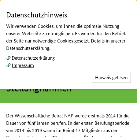
Zum Seiteninhalt
Zur Suche
Zur Hauptnavigation
Zur Metanavigation
Zur Fußnavigation
Menü
Suc
Datenschutzhinweis
Wir verwenden Cookies, um Ihnen die optimale Nutzung
unserer Webseite zu ermöglichen. Es werden für den Betrieb
der Seite nur notwendige Cookies gesetzt. Details in unserer
Hier beginnt der Hauptinhalt dieser Seite
Datenschutzerklärung.
Berufungsperiode 2014 bis
Datenschutzerklärung
2019: veröffentlichte
Impressum
Gutachten und
Hinweis gelesen
Stellungnahmen
Der Wissenschaftliche Beirat NAP wurde erstmals 2014 für die
Dauer von fünf Jahren berufen. In der ersten Berufungsperiode
von 2014 bis 2019 waren im Beirat 17 Mitglieder aus den