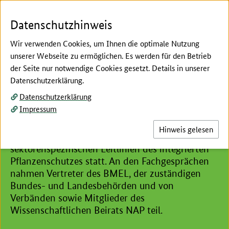
Zum Seiteninhalt
Zur Suche
Zur Hauptnavigation
Zur Metanavigation
Zur Unternavigation
Zur Fußnavigation
Menü
Suc
Datenschutzhinweis
Wir verwenden Cookies, um Ihnen die optimale Nutzung
unserer Webseite zu ermöglichen. Es werden für den Betrieb
der Seite nur notwendige Cookies gesetzt. Details in unserer
Hier beginnt der Hauptinhalt dieser Seite
Datenschutzerklärung.
Workshops und Fachgespräche
Datenschutzerklärung
Impressum
In den Jahren 2014 und 2016 fanden
verschiedene Workshops oder Fachgespräche
Hinweis gelesen
zum Thema kulturpflanzen- oder
sektorenspezifischen Leitlinien des integrierten
Pflanzenschutzes statt. An den Fachgesprächen
nahmen Vertreter des BMEL, der zuständigen
Bundes- und Landesbehörden und von
Verbänden sowie Mitglieder des
Wissenschaftlichen Beirats NAP teil.