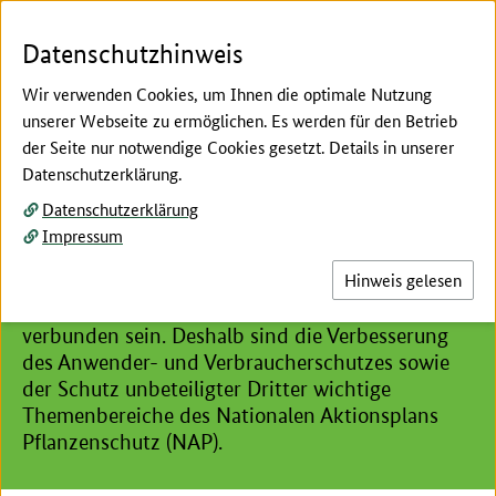
Zum Seiteninhalt
Zur Suche
Zur Hauptnavigation
Zur Metanavigation
Zur Unternavigation
Zur Fußnavigation
Menü
Suc
Datenschutzhinweis
Wir verwenden Cookies, um Ihnen die optimale Nutzung
unserer Webseite zu ermöglichen. Es werden für den Betrieb
der Seite nur notwendige Cookies gesetzt. Details in unserer
Hier beginnt der Hauptinhalt dieser Seite
Datenschutzerklärung.
Schutz von Anwendern und
Datenschutzerklärung
Verbrauchern
Impressum
Hinweis gelesen
Die Anwendung von Pflanzenschutzmitteln kann
mit Risiken für die menschliche Gesundheit
verbunden sein. Deshalb sind die Verbesserung
des Anwender- und Verbraucherschutzes sowie
der Schutz unbeteiligter Dritter wichtige
Themenbereiche des Nationalen Aktionsplans
Pflanzenschutz (NAP).