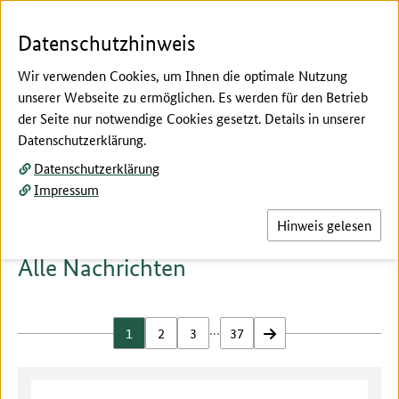
Zum Seiteninhalt
Zur Suche
Zur Hauptnavigation
Zur Metanavigation
Zur Unternavigation
Zur Fußnavigation
Menü
Suc
Datenschutzhinweis
Wir verwenden Cookies, um Ihnen die optimale Nutzung
unserer Webseite zu ermöglichen. Es werden für den Betrieb
der Seite nur notwendige Cookies gesetzt. Details in unserer
Hier beginnt der Hauptinhalt dieser Seite
Datenschutzerklärung.
Service
Datenschutzerklärung
Nachrichtenarchiv
Impressum
Hinweis gelesen
Alle Nachrichten
…
1
2
3
37
vor