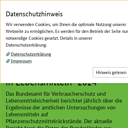
Zum Seiteninhalt
Zur Suche
Zur Hauptnavigation
Zur Metanavigation
Zur Fußnavigation
Menü
S
Datenschutzhinweis
Wir verwenden Cookies, um Ihnen die optimale Nutzung unserer
Webseite zu ermöglichen. Es werden für den Betrieb der Seite nur
notwendige Cookies gesetzt. Details in unserer
Hier beginnt der Hauptinhalt dieser Seite
Datenschutzerklärung.
Aktuelle Veröffentlichung
Datenschutzerklärung
Nationale Berichterstattung
Impressum
"Pflanzenschutzmittelrückstän
Hinweis gelesen
in Lebensmitteln" 2024
Das Bundesamt für Verbraucherschutz und
Lebensmittelsicherheit berichtet jährlich über die
Ergebnisse der amtlichen Untersuchungen von
Lebensmitteln auf
Pflanzenschutzmittelrückstände. Der aktuelle